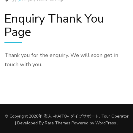
>
ホーム
Enquiry Thank You Page
Enquiry Thank You
Page
Thank you for the enquiry. We will soon get in
touch with you.
© Copyright 2026年
海人 -KAITO- ダイブサポート
.
Tour Operator
| Developed By
Rara Themes
Powered by
WordPress
.