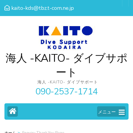
コ
kaito-kds@tbz.t-com.ne.jp
ン
テ
ン
ツ
へ
海人 -KAITO- ダイブサポ
ス
キ
ート
ッ
海人 -KAITO- ダイブサポート
プ
090-2537-1714
(Enter
を
メニュー
押
す)